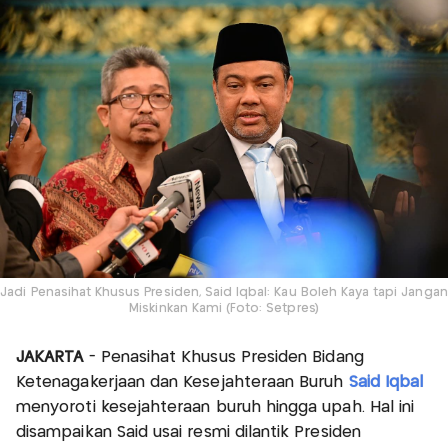
Jadi Penasihat Khusus Presiden, Said Iqbal: Kau Boleh Kaya tapi Jangan
Miskinkan Kami (Foto: Setpres)
JAKARTA
- Penasihat Khusus Presiden Bidang
Ketenagakerjaan dan Kesejahteraan Buruh
Said Iqbal
menyoroti kesejahteraan buruh hingga upah. Hal ini
disampaikan Said usai resmi dilantik Presiden