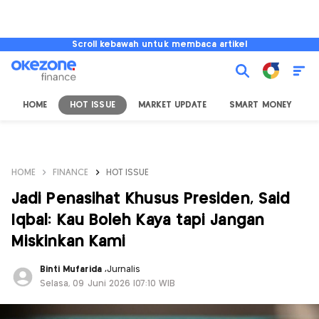
Scroll kebawah untuk membaca artikel
HOME
HOT ISSUE
MARKET UPDATE
SMART MONEY
I
HOME
FINANCE
HOT ISSUE
Jadi Penasihat Khusus Presiden, Said
Iqbal: Kau Boleh Kaya tapi Jangan
Miskinkan Kami
Binti Mufarida
,
Jurnalis
Selasa, 09 Juni 2026 |07:10 WIB