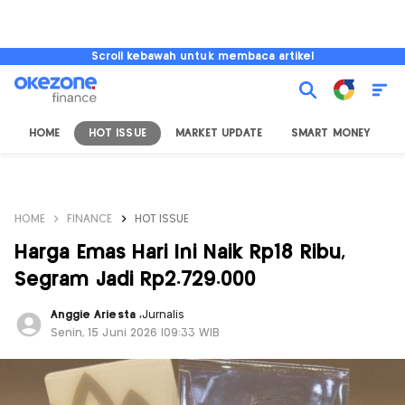
Scroll kebawah untuk membaca artikel
HOME
HOT ISSUE
MARKET UPDATE
SMART MONEY
I
HOME
FINANCE
HOT ISSUE
Harga Emas Hari Ini Naik Rp18 Ribu,
Segram Jadi Rp2.729.000
Anggie Ariesta
,
Jurnalis
Senin, 15 Juni 2026 |09:33 WIB