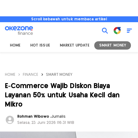
Scroll kebawah untuk membaca artikel
HOME
HOT ISSUE
MARKET UPDATE
SMART MONEY
I
HOME
FINANCE
SMART MONEY
E-Commerce Wajib Diskon Biaya
Layanan 50% untuk Usaha Kecil dan
Mikro
Rohman Wibowo
,
Jurnalis
Selasa, 23 Juni 2026 |16:31 WIB