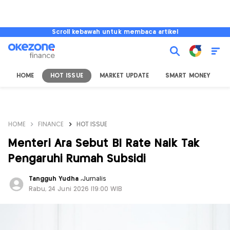
Scroll kebawah untuk membaca artikel
HOME
HOT ISSUE
MARKET UPDATE
SMART MONEY
I
HOME
FINANCE
HOT ISSUE
Menteri Ara Sebut BI Rate Naik Tak
Pengaruhi Rumah Subsidi
Tangguh Yudha
,
Jurnalis
Rabu, 24 Juni 2026 |19:00 WIB