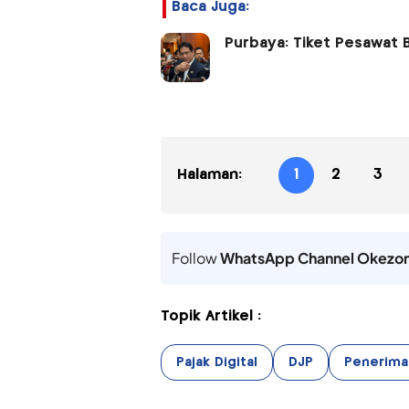
Baca Juga:
Purbaya: Tiket Pesawat B
Halaman:
1
2
3
Follow
WhatsApp Channel Okezo
Topik Artikel :
Pajak Digital
DJP
Penerima