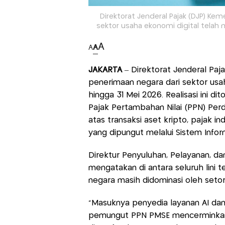
Direktorat Jenderal Pajak (DJP) K
sektor usaha ekonomi digital telah 
A
A
A
JAKARTA
– Direktorat Jenderal Pa
penerimaan negara dari sektor usah
hingga 31 Mei 2026. Realisasi ini 
Pajak Pertambahan Nilai (PPN) Perd
atas transaksi aset kripto, pajak in
yang dipungut melalui Sistem Infor
Direktur Penyuluhan, Pelayanan, d
mengatakan di antara seluruh lini 
negara masih didominasi oleh seto
“Masuknya penyedia layanan AI dan 
pemungut PPN PMSE mencerminkan 