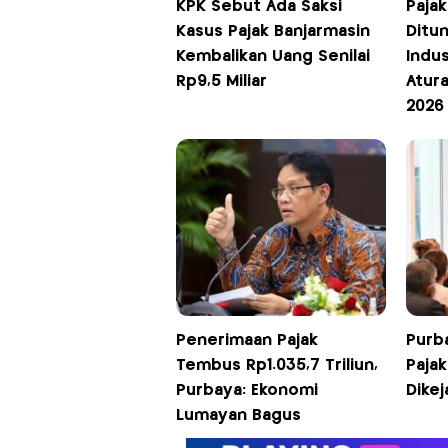
KPK Sebut Ada Saksi
Paja
Kasus Pajak Banjarmasin
Ditun
Kembalikan Uang Senilai
Indus
Rp9,5 Miliar
Atur
2026
Penerimaan Pajak
Purba
Tembus Rp1.035,7 Triliun,
Pajak
Purbaya: Ekonomi
Dikej
Lumayan Bagus