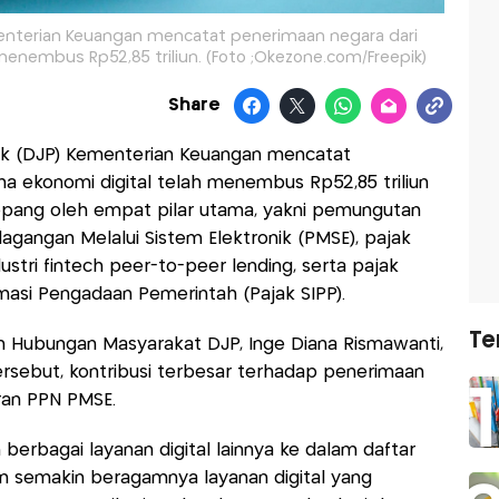
ementerian Keuangan mencatat penerimaan negara dari
menembus Rp52,85 triliun. (Foto ;Okezone.com/Freepik)
Share
jak (DJP) Kementerian Keuangan mencatat
a ekonomi digital telah menembus Rp52,85 triliun
ditopang oleh empat pilar utama, yakni pemungutan
agangan Melalui Sistem Elektronik (PMSE), pajak
dustri fintech peer-to-peer lending, serta pajak
masi Pengadaan Pemerintah (Pajak SIPP).
Te
an Hubungan Masyarakat DJP, Inge Diana Rismawanti,
tersebut, kontribusi terbesar terhadap penerimaan
ran PPN PMSE.
berbagai layanan digital lainnya ke dalam daftar
semakin beragamnya layanan digital yang