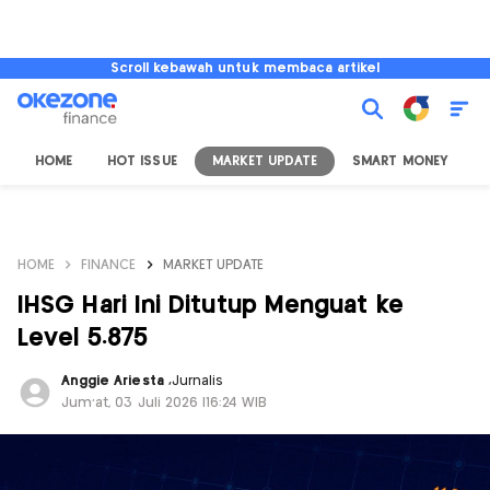
Scroll kebawah untuk membaca artikel
HOME
HOT ISSUE
MARKET UPDATE
SMART MONEY
I
HOME
FINANCE
MARKET UPDATE
IHSG Hari Ini Ditutup Menguat ke
Level 5.875
Anggie Ariesta
,
Jurnalis
Jum'at, 03 Juli 2026 |16:24 WIB