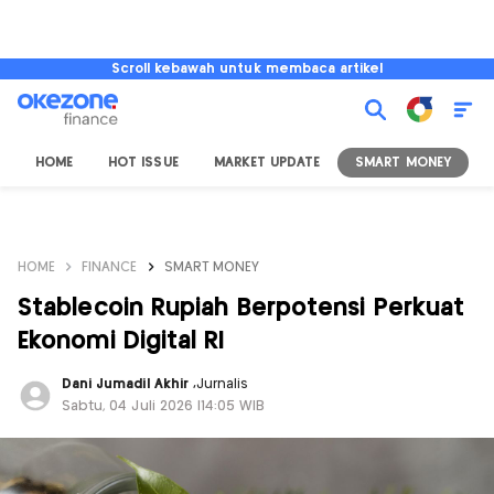
Scroll kebawah untuk membaca artikel
HOME
HOT ISSUE
MARKET UPDATE
SMART MONEY
I
HOME
FINANCE
SMART MONEY
Stablecoin Rupiah Berpotensi Perkuat
Ekonomi Digital RI
Dani Jumadil Akhir
,
Jurnalis
Sabtu, 04 Juli 2026 |14:05 WIB