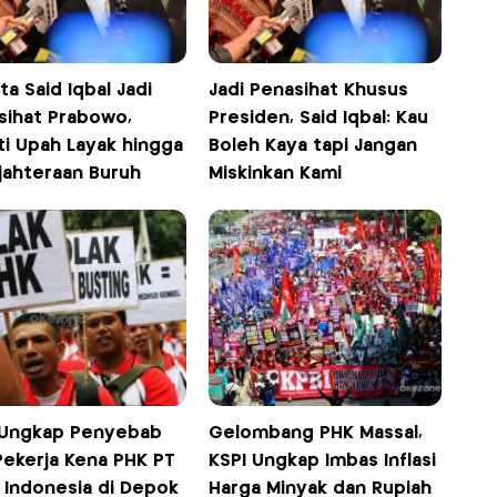
ta Said Iqbal Jadi
Jadi Penasihat Khusus
sihat Prabowo,
Presiden, Said Iqbal: Kau
ti Upah Layak hingga
Boleh Kaya tapi Jangan
jahteraan Buruh
Miskinkan Kami
 Ungkap Penyebab
Gelombang PHK Massal,
Pekerja Kena PHK PT
KSPI Ungkap Imbas Inflasi
i Indonesia di Depok
Harga Minyak dan Rupiah