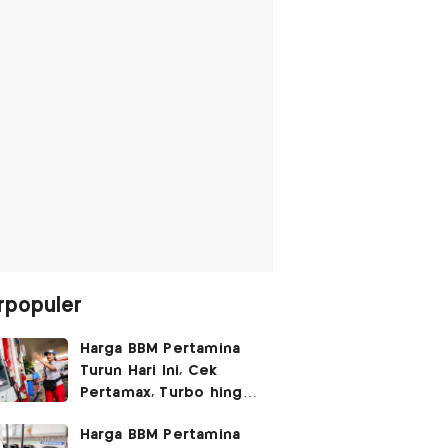
rpopuler
Harga BBM Pertamina
Turun Hari Ini, Cek
Pertamax, Turbo hingga
Pertalite 7 Agustus
Harga BBM Pertamina
2026