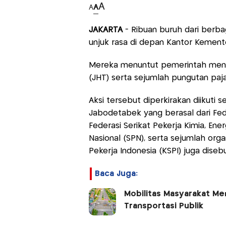
A
A
A
JAKARTA
- Ribuan buruh dari berba
unjuk rasa di depan Kantor Kemen
Mereka menuntut pemerintah mengh
(JHT) serta sejumlah pungutan paja
Aksi tersebut diperkirakan diikuti s
Jabodetabek yang berasal dari Fede
Federasi Serikat Pekerja Kimia, Ene
Nasional (SPN), serta sejumlah organ
Pekerja Indonesia (KSPI) juga dise
Baca Juga:
Mobilitas Masyarakat Men
Transportasi Publik