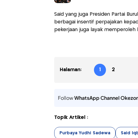
Said yang juga Presiden Partai Bur
berbagai insentif perpajakan kepad
pekerjaan juga layak memperoleh k
Halaman:
1
2
Follow
WhatsApp Channel Okezo
Topik Artikel :
Purbaya Yudhi Sadewa
Said Iq