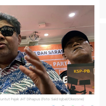
untut Pajak JHT Dihapus (Foto: Said Iqbal/Okezone)