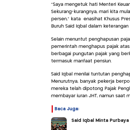
"Saya mengetuk hati Menteri Keuan
Sekurang-kurangnya, mari kita mul
persen," kata enasihat Khusus Pre
Buruh Said Iqbal dalam keterangan t
Selain menuntut penghapusan pajak
pemerintah menghapus pajak atas T
berbagai pungutan pajak yang berk
termasuk manfaat pensiun.
Said Iqbal menilai tuntutan pengha
Menurutnya, banyak pekerja berpot
mereka telah dipotong Pajak Pengha
membayar iuran JHT, namun saat ma
Baca Juga:
Said Iqbal Minta Purbaya