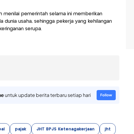
uh menilai pemerintah selama ini memberikan
a dunia usaha, sehingga pekerja yang kehilangan
eringanan serupa.
ne
untuk update berita terbaru setiap hari
Follow
bal
pajak
JHT BPJS Ketenagakerjaan
jht