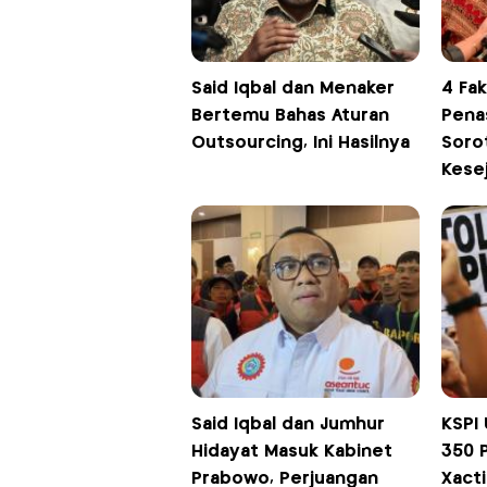
Said Iqbal dan Menaker
4 Fak
Bertemu Bahas Aturan
Pena
Outsourcing, Ini Hasilnya
Soro
Kese
Said Iqbal dan Jumhur
KSPI
Hidayat Masuk Kabinet
350 
Prabowo, Perjuangan
Xact