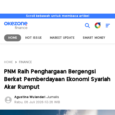
Scroll kebawah untuk membaca artikel
HOME
HOT ISSUE
MARKET UPDATE
SMART MONEY
I
HOME
FINANCE
PNM Raih Penghargaan Bergengsi
Berkat Pemberdayaan Ekonomi Syariah
Akar Rumput
Agustina Wulandari
,
Jurnalis
Rabu, 08 Juli 2026 |13:28 WIB