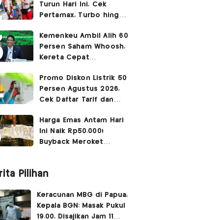
Turun Hari Ini, Cek
Pertamax, Turbo hingga
Pertalite 7 Agustus
Kemenkeu Ambil Alih 60
2026
Persen Saham Whoosh,
Kereta Cepat
Diperpanjang hingga
Promo Diskon Listrik 50
Surabaya
Persen Agustus 2026,
Cek Daftar Tarif dan
Syaratnya
Harga Emas Antam Hari
Ini Naik Rp50.000!
Buyback Meroket
Rp90.000
ita Pilihan
Keracunan MBG di Papua,
Kepala BGN: Masak Pukul
19.00, Disajikan Jam 11