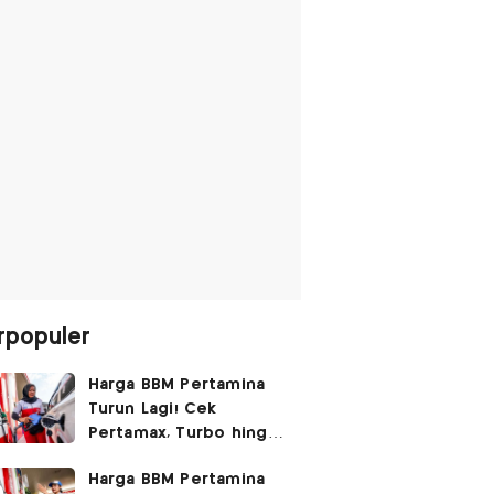
rpopuler
Harga BBM Pertamina
Turun Lagi! Cek
Pertamax, Turbo hingga
Pertalite Hari Ini 6
Harga BBM Pertamina
Agustus 2026