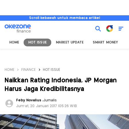
Scroll kebawah untuk membaca artikel
HOME
HOT ISSUE
MARKET UPDATE
SMART MONEY
I
HOME
FINANCE
HOT ISSUE
Naikkan Rating Indonesia, JP Morgan
Harus Jaga Kredibilitasnya
Feby Novalius
,
Jurnalis
Jum'at, 20 Januari 2017 |05:26 WIB