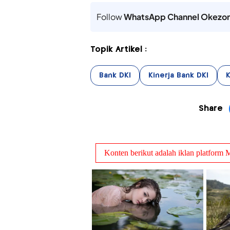
Follow
WhatsApp Channel Okezo
Topik Artikel :
Bank DKI
Kinerja Bank DKI
K
Share