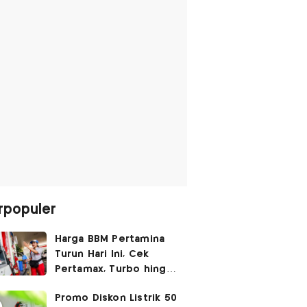
rpopuler
Harga BBM Pertamina
Turun Hari Ini, Cek
Pertamax, Turbo hingga
Pertalite 7 Agustus
Promo Diskon Listrik 50
2026