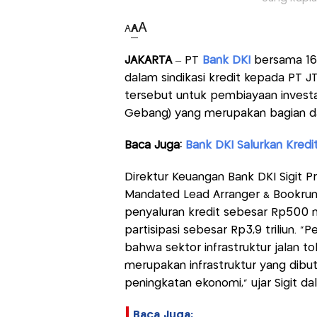
A
A
A
JAKARTA
– PT
Bank DKI
bersama 16 
dalam sindikasi kredit kepada PT JTD
tersebut untuk pembiayaan investa
Gebang) yang merupakan bagian dar
Baca Juga:
Bank DKI Salurkan Kredit
Direktur Keuangan Bank DKI Sigit P
Mandated Lead Arranger & Bookrun
penyaluran kredit sebesar Rp500 m
partisipasi sebesar Rp3,9 triliun. 
bahwa sektor infrastruktur jalan t
merupakan infrastruktur yang dib
peningkatan ekonomi,” ujar Sigit da
Baca Juga: