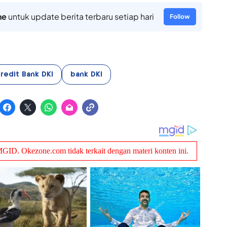
ne
untuk update berita terbaru setiap hari
Follow
redit Bank DKI
bank DKI