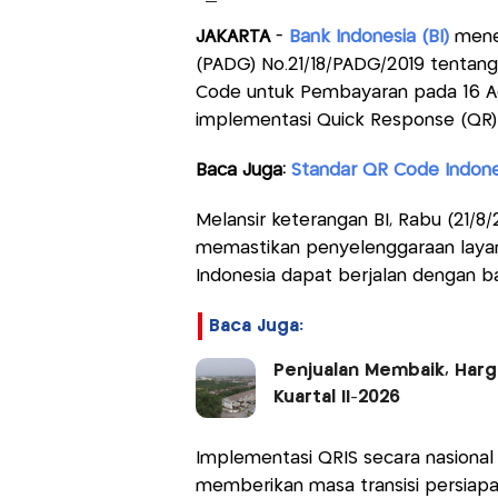
JAKARTA
-
Bank Indonesia (BI)
mener
(PADG) No.21/18/PADG/2019 tentang
Code untuk Pembayaran pada 16 Ag
implementasi Quick Response (QR) 
Baca Juga:
Standar QR Code Indone
Melansir keterangan BI, Rabu (21/8
memastikan penyelenggaraan laya
Indonesia dapat berjalan dengan ba
Baca Juga:
Penjualan Membaik, Harg
Kuartal II-2026
Implementasi QRIS secara nasional e
memberikan masa transisi persiap