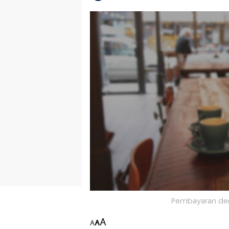
Pembayaran den
A
A
A