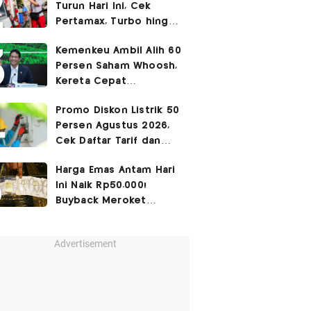
Turun Hari Ini, Cek
Pertamax, Turbo hingga
Pertalite 7 Agustus
Kemenkeu Ambil Alih 60
2026
Persen Saham Whoosh,
Kereta Cepat
Diperpanjang hingga
Promo Diskon Listrik 50
Surabaya
Persen Agustus 2026,
Cek Daftar Tarif dan
Syaratnya
Harga Emas Antam Hari
Ini Naik Rp50.000!
Buyback Meroket
Rp90.000
Advertisement