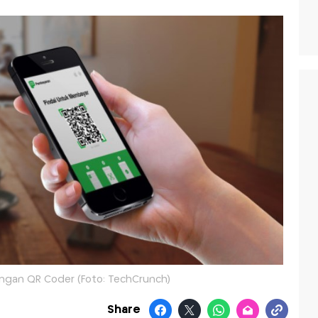
gan QR Coder (Foto: TechCrunch)
Share