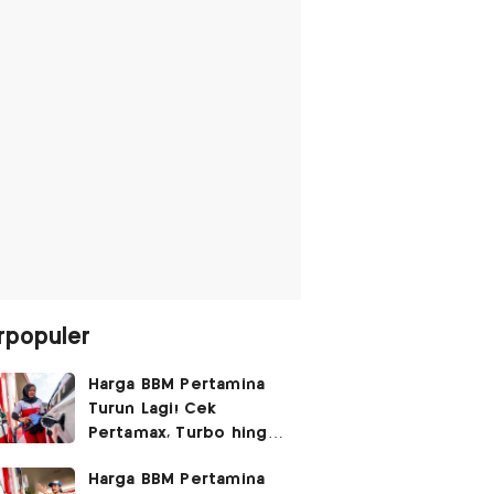
rpopuler
Harga BBM Pertamina
Turun Lagi! Cek
Pertamax, Turbo hingga
Pertalite Hari Ini 6
Harga BBM Pertamina
Agustus 2026