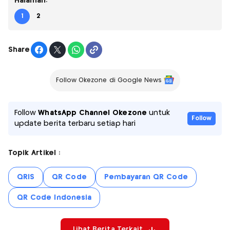
Halaman:
1
2
Share
Follow Okezone di Google News
Follow
WhatsApp Channel Okezone
untuk
Follow
update berita terbaru setiap hari
Topik Artikel :
QRIS
QR Code
Pembayaran QR Code
QR Code Indonesia
Lihat Berita Terkait