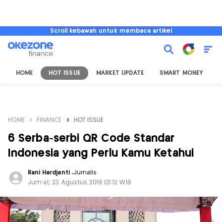
Scroll kebawah untuk membaca artikel
HOME
HOT ISSUE
MARKET UPDATE
SMART MONEY
I
HOME
FINANCE
HOT ISSUE
6 Serba-serbi QR Code Standar
Indonesia yang Perlu Kamu Ketahui
Rani Hardjanti
,
Jurnalis
Jum'at, 23 Agustus 2019 |21:12 WIB