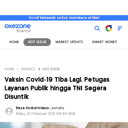
Scroll kebawah untuk membaca artikel
HOME
HOT ISSUE
MARKET UPDATE
SMART MONEY
I
HOME
FINANCE
HOT ISSUE
Vaksin Covid-19 Tiba Lagi, Petugas
Layanan Publik hingga TNI Segera
Disuntik
Reza Andrafirdaus
,
Jurnalis
Rabu, 03 Februari 2021 |06:50 WIB