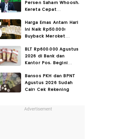
Persen Saham Whoosh,
Kereta Cepat
Diperpanjang hingga
Harga Emas Antam Hari
Surabaya
Ini Naik Rp50.000!
Buyback Meroket
Rp90.000
BLT Rp600.000 Agustus
2026 di Bank dan
Kantor Pos, Begini
Caranya
Bansos PKH dan BPNT
Agustus 2026 Sudah
Cair! Cek Rekening
Advertisement