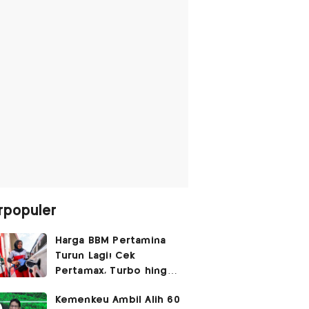
rpopuler
Harga BBM Pertamina
Turun Lagi! Cek
Pertamax, Turbo hingga
Pertalite Hari Ini 6
Kemenkeu Ambil Alih 60
Agustus 2026