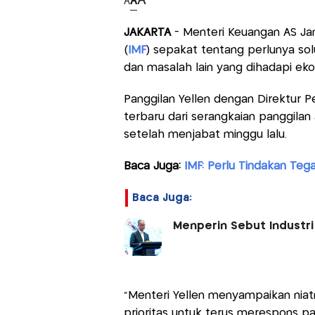
A
A
A
JAKARTA
- Menteri Keuangan AS Jan
(
IMF
) sepakat tentang perlunya sol
dan masalah lain yang dihadapi ek
Panggilan Yellen dengan Direktur P
terbaru dari serangkaian panggila
setelah menjabat minggu lalu.
Baca Juga:
IMF: Perlu Tindakan Teg
Baca Juga:
Menperin Sebut Industri 
“Menteri Yellen menyampaikan nia
prioritas untuk terus merespons p