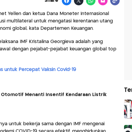
Share
et Yellen dan ketua Dana Moneter Internasional
usi multilateral untuk mengatasi kerentanan utang
onomi global, kata Departemen Keuangan.
elaksana IMF Kristalina Georgieva adalah yang
n awal dengan pejabat-pejabat keuangan global top
as untuk Percepat Vaksin Covid-19
Te
Otomotif Menanti Insentif Kendaraan Listrik
tnya untuk bekerja sama dengan IMF mengenai
andemi COVID-19 secara efektif, menghidupkan