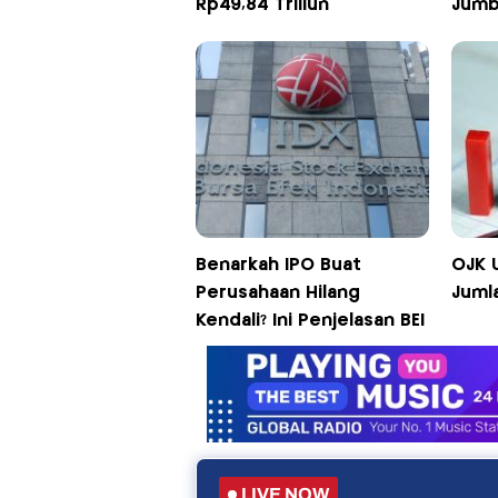
Rp49,84 Triliun
Jum
Benarkah IPO Buat
OJK 
Perusahaan Hilang
Juml
Kendali? Ini Penjelasan BEI
LIVE NOW