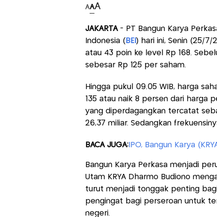
A
A
A
JAKARTA
- PT Bangun Karya Perkasa
Indonesia (
BEI
) hari ini, Senin (25
atau 43 poin ke level Rp 168. Se
sebesar Rp 125 per saham.
Hingga pukul 09.05 WIB, harga sah
135 atau naik 8 persen dari harga
yang diperdagangkan tercatat seban
26,37 miliar. Sedangkan frekuensiny
BACA JUGA:
IPO, Bangun Karya (KRY
Bangun Karya Perkasa menjadi perus
Utam KRYA Dharmo Budiono mengata
turut menjadi tonggak penting bag
pengingat bagi perseroan untuk t
negeri.