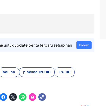
ne
untuk update berita terbaru setiap hari
Follow
bei ipo
pipeline IPO BEI
IPO BEI