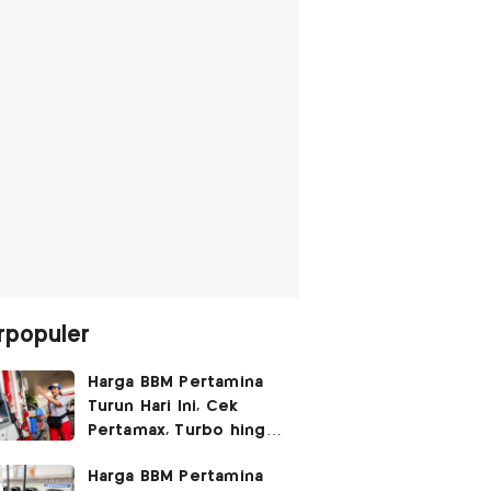
rpopuler
Harga BBM Pertamina
Turun Hari Ini, Cek
Pertamax, Turbo hingga
Pertalite 7 Agustus
Harga BBM Pertamina
2026