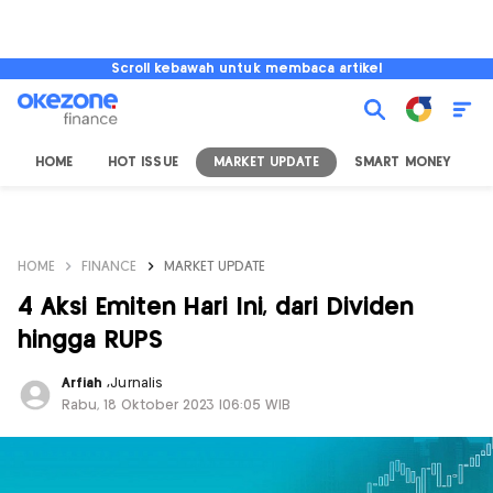
Scroll kebawah untuk membaca artikel
HOME
HOT ISSUE
MARKET UPDATE
SMART MONEY
I
HOME
FINANCE
MARKET UPDATE
4 Aksi Emiten Hari Ini, dari Dividen
hingga RUPS
Arfiah
,
Jurnalis
Rabu, 18 Oktober 2023 |06:05 WIB