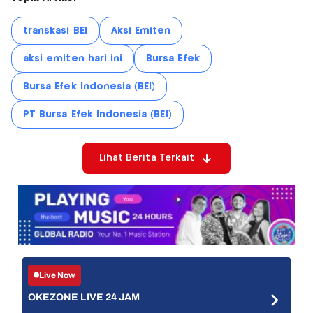
transkasi BEI
Aksi Emiten
aksi emiten hari ini
Bursa Efek
Bursa Efek Indonesia (BEI)
PT Bursa Efek Indonesia (BEI)
Lihat Berita Terkait
Live Now
OKEZONE LIVE 24 JAM