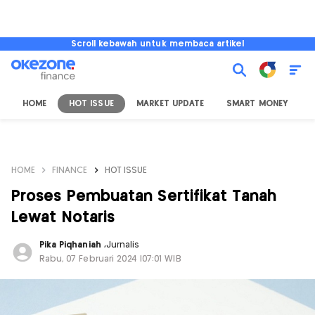
Scroll kebawah untuk membaca artikel
HOME
HOT ISSUE
MARKET UPDATE
SMART MONEY
I
HOME
FINANCE
HOT ISSUE
Proses Pembuatan Sertifikat Tanah
Lewat Notaris
Pika Piqhaniah
,
Jurnalis
Rabu, 07 Februari 2024 |07:01 WIB