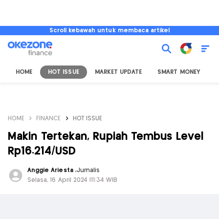
Scroll kebawah untuk membaca artikel
HOME
HOT ISSUE
MARKET UPDATE
SMART MONEY
I
HOME
FINANCE
HOT ISSUE
Makin Tertekan, Rupiah Tembus Level
Rp16.214/USD
Anggie Ariesta
,
Jurnalis
Selasa, 16 April 2024 |11:34 WIB