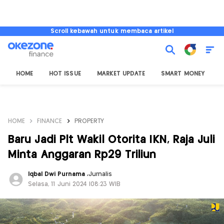
Scroll kebawah untuk membaca artikel
HOME
HOT ISSUE
MARKET UPDATE
SMART MONEY
I
HOME
FINANCE
PROPERTY
Baru Jadi Plt Wakil Otorita IKN, Raja Juli
Minta Anggaran Rp29 Triliun
Iqbal Dwi Purnama
,
Jurnalis
Selasa, 11 Juni 2024 |08:23 WIB