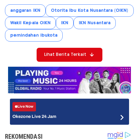
anggaran IKN
Otorita Ibu Kota Nusantara (OIKN)
Wakil Kepala OIKN
IKN
IKN Nusantara
pemindahan ibukota
Lihat Berita Terkait
Live Now
Okezone Live 24 Jam