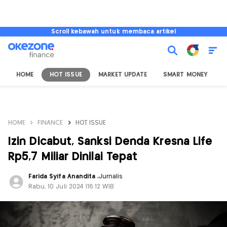
Scroll kebawah untuk membaca artikel
HOME
HOT ISSUE
MARKET UPDATE
SMART MONEY
I
HOME
FINANCE
HOT ISSUE
Izin Dicabut, Sanksi Denda Kresna Life
Rp5,7 Miliar Dinilai Tepat
Farida Syifa Anandita
,
Jurnalis
Rabu, 10 Juli 2024 |16:12 WIB