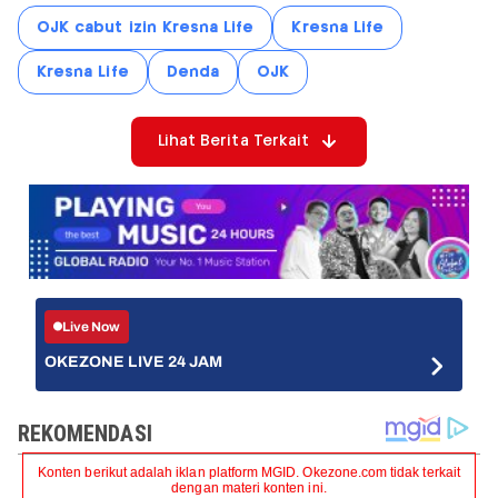
OJK cabut izin Kresna Life
Kresna Life
Kresna Life
Denda
OJK
Lihat Berita Terkait
Live Now
OKEZONE LIVE 24 JAM