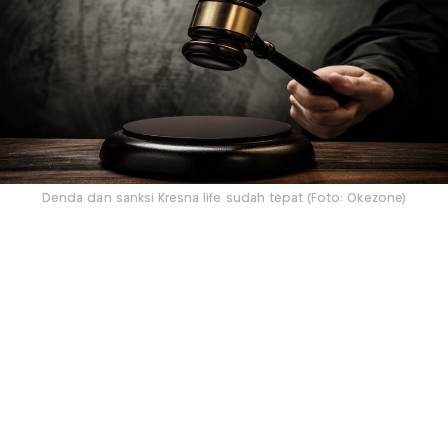
Denda dan sanksi Kresna life sudah tepat (Foto: Okezone)