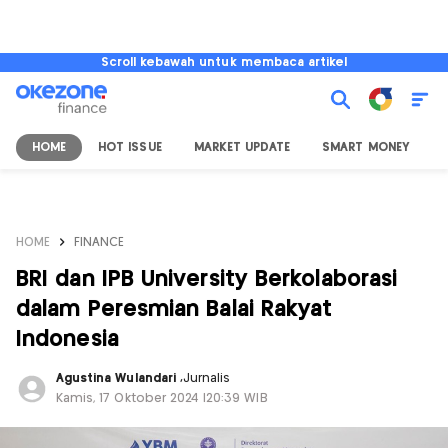
Scroll kebawah untuk membaca artikel
HOME
HOT ISSUE
MARKET UPDATE
SMART MONEY
I
HOME
FINANCE
BRI dan IPB University Berkolaborasi
dalam Peresmian Balai Rakyat
Indonesia
Agustina Wulandari
,
Jurnalis
Kamis, 17 Oktober 2024 |20:39 WIB