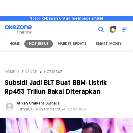
Scroll kebawah untuk membaca artikel
HOME
HOT ISSUE
MARKET UPDATE
SMART MONEY
I
HOME
FINANCE
HOT ISSUE
Subsidi Jadi BLT Buat BBM-Listrik
Rp453 Triliun Bakal Diterapkan
Atikah Umiyani
,
Jurnalis
Jum'at, 01 November 2024 |22:03 WIB