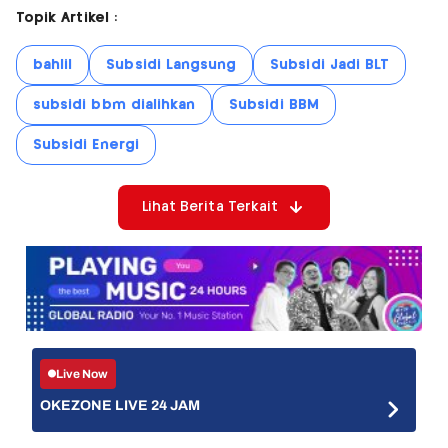
Topik Artikel :
bahlil
Subsidi Langsung
Subsidi Jadi BLT
subsidi bbm dialihkan
Subsidi BBM
Subsidi Energi
Lihat Berita Terkait
Live Now
OKEZONE LIVE 24 JAM