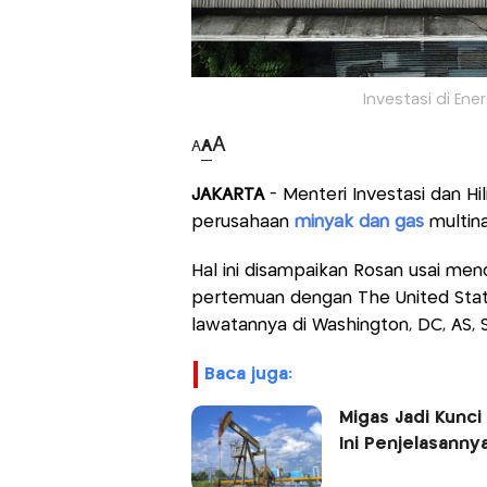
Investasi di Ene
A
A
A
JAKARTA
- Menteri Investasi dan Hi
perusahaan
minyak dan gas
multinas
Hal ini disampaikan Rosan usai me
pertemuan dengan The United State
lawatannya di Washington, DC, AS, 
baca juga:
Migas Jadi Kunc
Ini Penjelasanny