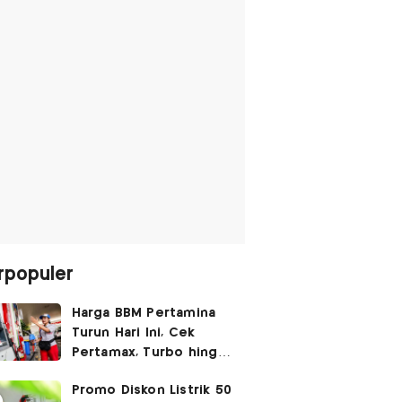
rpopuler
Harga BBM Pertamina
Turun Hari Ini, Cek
Pertamax, Turbo hingga
Pertalite 7 Agustus
Promo Diskon Listrik 50
2026