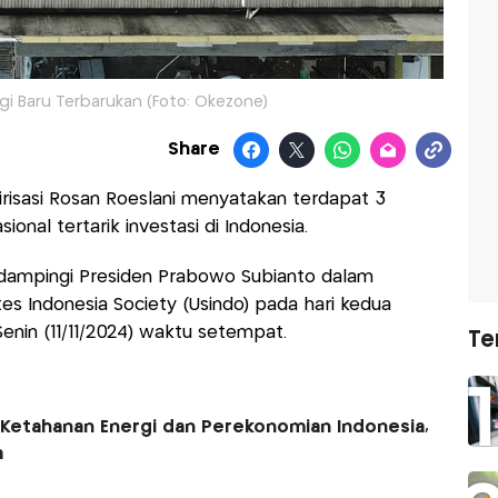
rgi Baru Terbarukan (Foto: Okezone)
Share
lirisasi Rosan Roeslani menyatakan terdapat 3
ional tertarik investasi di Indonesia.
ndampingi Presiden Prabowo Subianto dalam
s Indonesia Society (Usindo) pada hari kedua
Senin (11/11/2024) waktu setempat.
Te
i Ketahanan Energi dan Perekonomian Indonesia,
a