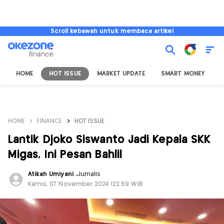
Scroll kebawah untuk membaca artikel
HOME
HOT ISSUE
MARKET UPDATE
SMART MONEY
I
HOME
FINANCE
HOT ISSUE
Lantik Djoko Siswanto Jadi Kepala SKK
Migas, Ini Pesan Bahlil
Atikah Umiyani
,
Jurnalis
Kamis, 07 November 2024 |22:59 WIB