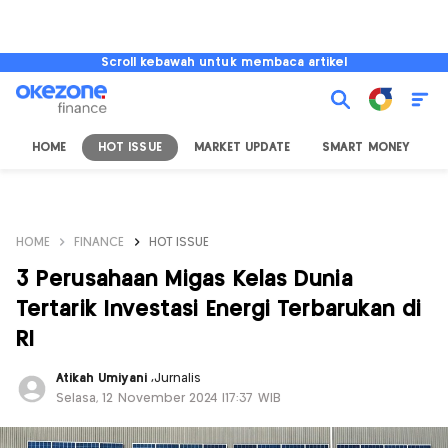
Scroll kebawah untuk membaca artikel
HOME
HOT ISSUE
MARKET UPDATE
SMART MONEY
I
HOME
FINANCE
HOT ISSUE
3 Perusahaan Migas Kelas Dunia
Tertarik Investasi Energi Terbarukan di
RI
Atikah Umiyani
,
Jurnalis
Selasa, 12 November 2024 |17:37 WIB