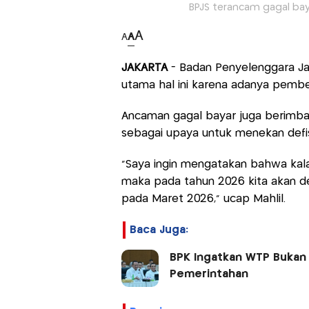
BPJS terancam gagal bay
A
A
A
JAKARTA
- Badan Penyelenggara Jam
utama hal ini karena adanya pemben
Ancaman gagal bayar juga berimbas
sebagai upaya untuk menekan defis
"Saya ingin mengatakan bahwa kala
maka pada tahun 2026 kita akan defi
pada Maret 2026," ucap Mahlil.
Baca Juga:
BPK Ingatkan WTP Bukan G
Pemerintahan