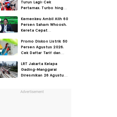
Turun Lagi! Cek
Pertamax, Turbo hingga
Pertalite Hari Ini 6
Kemenkeu Ambil Alih 60
Agustus 2026
Persen Saham Whoosh,
Kereta Cepat
Diperpanjang hingga
Promo Diskon Listrik 50
Surabaya
Persen Agustus 2026,
Cek Daftar Tarif dan
Syaratnya
LRT Jakarta Kelapa
Gading-Manggarai
Diresmikan 26 Agustus
2026
Advertisement