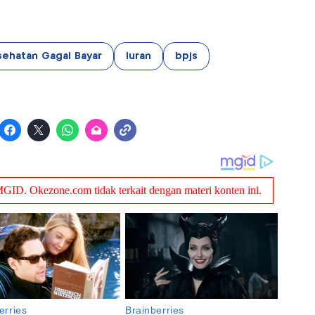
sehatan Gagal Bayar
Iuran
bpjs