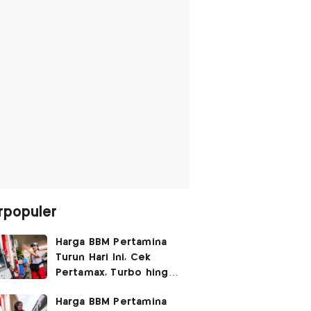
rpopuler
Harga BBM Pertamina
Turun Hari Ini, Cek
Pertamax, Turbo hingga
Pertalite 7 Agustus
Harga BBM Pertamina
2026