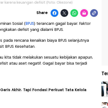
ar karena keuangan defisit (Foto: Okezone)
Share
inan Sosial (
BPJS
) terancam gagal bayar. Faktor
gkakan defisit yang dialami BPJS.
 pada rencana kenaikan biaya BPJS selanjutnya
it BPJS Kesehatan.
u kita tidak melakukan sesuatu kebijakan apapun,
sit atau aset negatif. Gagal bayar bisa terjadi
Te
aris Akhir, Tapi Fondasi Perkuat Tata Kelola