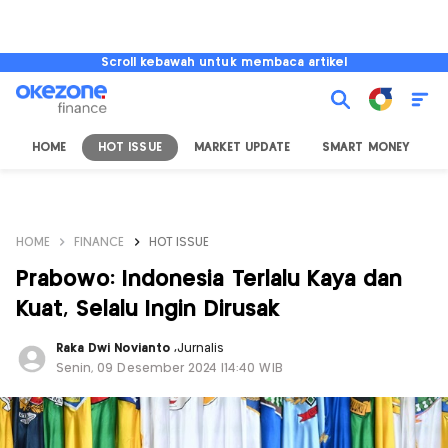
Scroll kebawah untuk membaca artikel
HOME
HOT ISSUE
MARKET UPDATE
SMART MONEY
I
HOME
FINANCE
HOT ISSUE
Prabowo: Indonesia Terlalu Kaya dan
Kuat, Selalu Ingin Dirusak
Raka Dwi Novianto
,
Jurnalis
Senin, 09 Desember 2024 |14:40 WIB