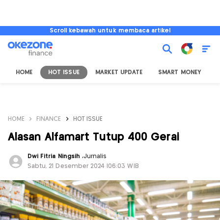
Scroll kebawah untuk membaca artikel
HOME
HOT ISSUE
MARKET UPDATE
SMART MONEY
I
HOME
FINANCE
HOT ISSUE
Alasan Alfamart Tutup 400 Gerai
Dwi Fitria Ningsih
,
Jurnalis
Sabtu, 21 Desember 2024 |06:03 WIB