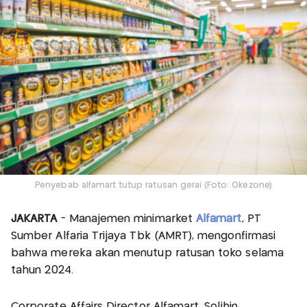
Penyebab alfamart tutup ratusan gerai (Foto: Okezone)
JAKARTA
- Manajemen minimarket
Alfamart
, PT
Sumber Alfaria Trijaya Tbk (AMRT), mengonfirmasi
bahwa mereka akan menutup ratusan toko selama
tahun 2024.
Corporate Affairs Director Alfamart, Solihin,