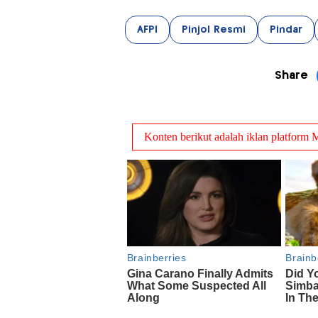
AFPI
Pinjol Resmi
Pindar
Share