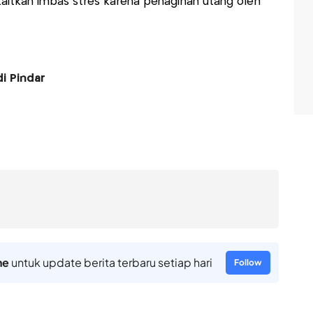
kaitkan imbas stres karena penagihan utang oleh
i Pindar
ne
untuk update berita terbaru setiap hari
Follow