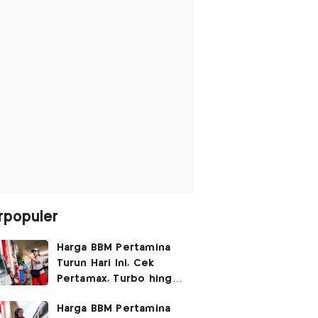
rpopuler
Harga BBM Pertamina
Turun Hari Ini, Cek
Pertamax, Turbo hingga
Pertalite 7 Agustus
Harga BBM Pertamina
2026