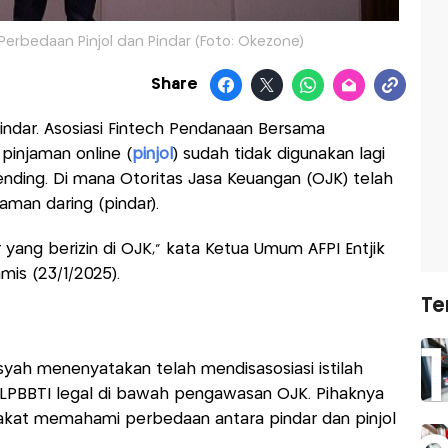
Perbedaan Pinjol dan Pindar (Foto: Okezone)
Share
indar. Asosiasi Fintech Pendanaan Bersama
 pinjaman online (
pinjol
) sudah tidak digunakan lagi
ending. Di mana Otoritas Jasa Keuangan (OJK) telah
aman daring (pindar).
r yang berizin di OJK," kata Ketua Umum AFPI Entjik
mis (23/1/2025).
Te
yah menenyatakan telah mendisasosiasi istilah
 LPBBTI legal di bawah pengawasan OJK. Pihaknya
akat memahami perbedaan antara pindar dan pinjol