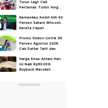
Turun Lagi! Cek
Pertamax, Turbo hingga
Pertalite Hari Ini 6
Kemenkeu Ambil Alih 60
Agustus 2026
Persen Saham Whoosh,
Kereta Cepat
Diperpanjang hingga
Promo Diskon Listrik 50
Surabaya
Persen Agustus 2026,
Cek Daftar Tarif dan
Syaratnya
Harga Emas Antam Hari
Ini Naik Rp50.000!
Buyback Meroket
Rp90.000
Advertisement