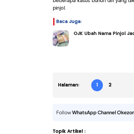
beberapa kasus bunuh diri yang di
pinjol.
Baca Juga:
OJK Ubah Nama Pinjol Jad
Halaman:
1
2
Follow
WhatsApp Channel Okezo
Topik Artikel :