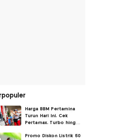
rpopuler
Harga BBM Pertamina
Turun Hari Ini, Cek
Pertamax, Turbo hingga
Pertalite 7 Agustus
Promo Diskon Listrik 50
2026