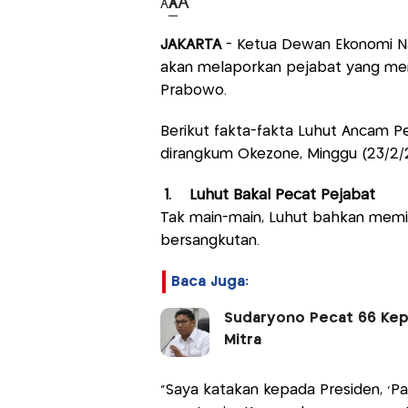
A
A
A
JAKARTA
- Ketua Dewan Ekonomi Na
akan melaporkan pejabat yang mem
Prabowo.
Berikut fakta-fakta Luhut Ancam P
dirangkum Okezone, Minggu (23/2/
1. Luhut Bakal Pecat Pejabat
Tak main-main, Luhut bahkan mem
bersangkutan.
Baca Juga:
Sudaryono Pecat 66 Kepa
Mitra
"Saya katakan kepada Presiden, 'Pak