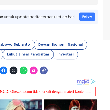
ne
untuk update berita terbaru setiap hari
Follow
rabowo Subianto
Dewan Ekonomi Nasional
Luhut Binsar Pandjaitan
Investasi