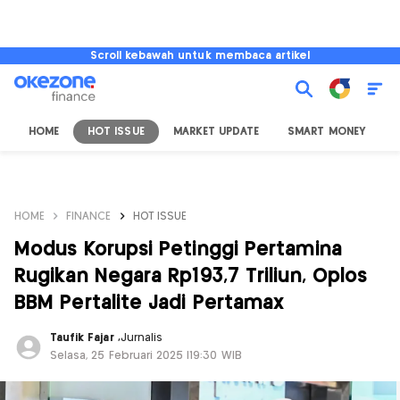
Scroll kebawah untuk membaca artikel
HOME
HOT ISSUE
MARKET UPDATE
SMART MONEY
I
HOME
FINANCE
HOT ISSUE
Modus Korupsi Petinggi Pertamina
Rugikan Negara Rp193,7 Triliun, Oplos
BBM Pertalite Jadi Pertamax
Taufik Fajar
,
Jurnalis
Selasa, 25 Februari 2025 |19:30 WIB