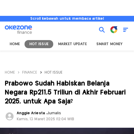
Scroll kebawah untuk membaca artikel
HOME
HOT ISSUE
MARKET UPDATE
SMART MONEY
I
HOME
FINANCE
HOT ISSUE
Prabowo Sudah Habiskan Belanja
Negara Rp211,5 Triliun di Akhir Februari
2025, untuk Apa Saja?
Anggie Ariesta
,
Jurnalis
Kamis, 13 Maret 2025 |12:04 WIB