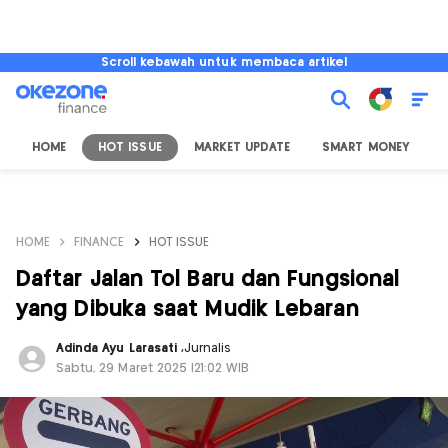
Scroll kebawah untuk membaca artikel
HOME
HOT ISSUE
MARKET UPDATE
SMART MONEY
I
HOME
FINANCE
HOT ISSUE
Daftar Jalan Tol Baru dan Fungsional
yang Dibuka saat Mudik Lebaran
Adinda Ayu Larasati
,
Jurnalis
Sabtu, 29 Maret 2025 |21:02 WIB