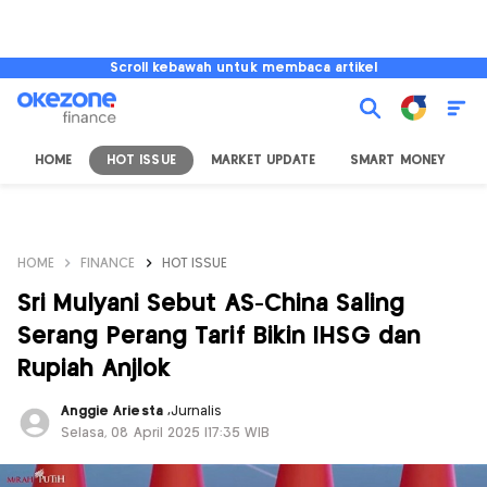
Scroll kebawah untuk membaca artikel
HOME
HOT ISSUE
MARKET UPDATE
SMART MONEY
I
HOME
FINANCE
HOT ISSUE
Sri Mulyani Sebut AS-China Saling
Serang Perang Tarif Bikin IHSG dan
Rupiah Anjlok
Anggie Ariesta
,
Jurnalis
Selasa, 08 April 2025 |17:35 WIB