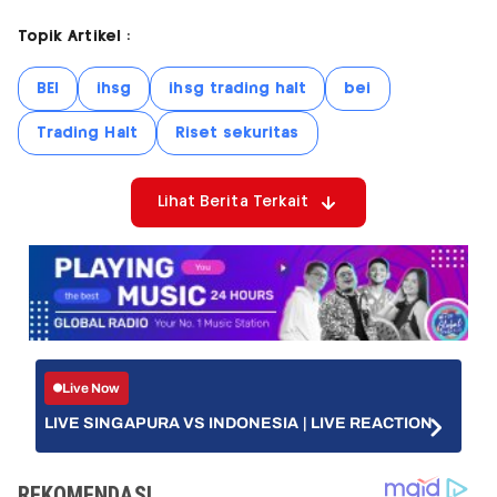
Topik Artikel :
BEI
ihsg
ihsg trading halt
bei
Trading Halt
Riset sekuritas
Lihat Berita Terkait
Live Now
LIVE SINGAPURA VS INDONESIA | LIVE REACTION