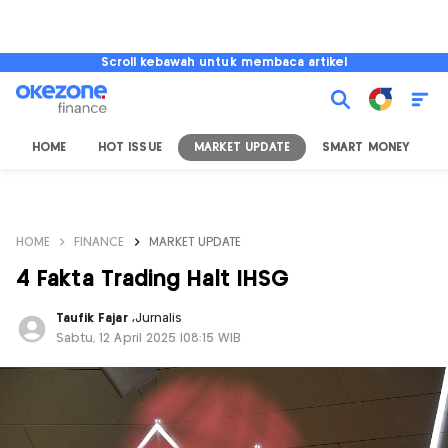
Scroll kebawah untuk membaca artikel
HOME
HOT ISSUE
MARKET UPDATE
SMART MONEY
I
HOME
FINANCE
MARKET UPDATE
4 Fakta Trading Halt IHSG
Taufik Fajar
,
Jurnalis
Sabtu, 12 April 2025 |08:15 WIB