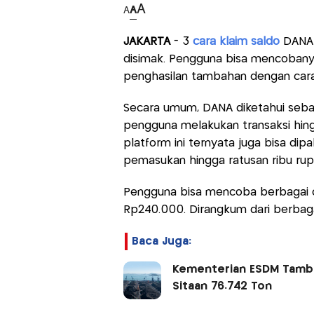
A
A
A
JAKARTA
- 3
cara klaim saldo
DANA g
disimak. Pengguna bisa mencoba
penghasilan tambahan dengan car
Secara umum, DANA diketahui seba
pengguna melakukan transaksi hin
platform ini ternyata juga bisa d
pemasukan hingga ratusan ribu rup
Pengguna bisa mencoba berbagai c
Rp240.000. Dirangkum dari berbagai
Baca Juga:
Kementerian ESDM Tambah
Sitaan 76.742 Ton