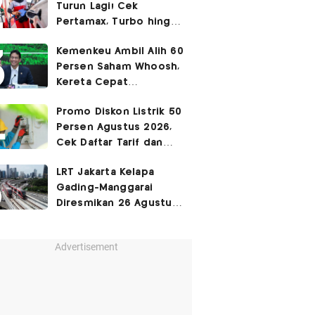
Turun Lagi! Cek
Pertamax, Turbo hingga
Pertalite Hari Ini 6
Kemenkeu Ambil Alih 60
Agustus 2026
Persen Saham Whoosh,
Kereta Cepat
Diperpanjang hingga
Promo Diskon Listrik 50
Surabaya
Persen Agustus 2026,
Cek Daftar Tarif dan
Syaratnya
LRT Jakarta Kelapa
Gading-Manggarai
Diresmikan 26 Agustus
2026
Advertisement