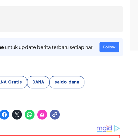
ne
untuk update berita terbaru setiap hari
Follow
NA Gratis
DANA
saldo dana