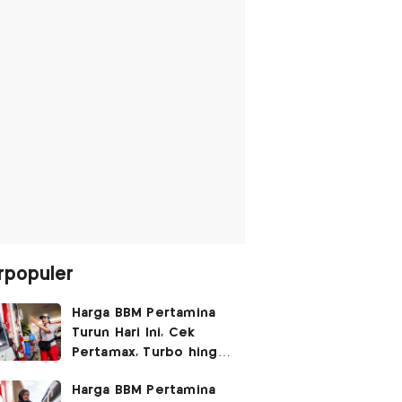
rpopuler
Harga BBM Pertamina
Turun Hari Ini, Cek
Pertamax, Turbo hingga
Pertalite 7 Agustus
Harga BBM Pertamina
2026