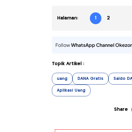
Halaman:
1
2
Follow
WhatsApp Channel Okezo
Topik Artikel :
uang
DANA Gratis
Saldo DA
Aplikasi Uang
Share