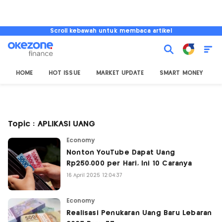
Scroll kebawah untuk membaca artikel
HOME
HOT ISSUE
MARKET UPDATE
SMART MONEY
I
Topic : APLIKASI UANG
Economy
Nonton YouTube Dapat Uang
Rp250.000 per Hari, Ini 10 Caranya
16 April 2025 12:04:37
Economy
Realisasi Penukaran Uang Baru Lebaran