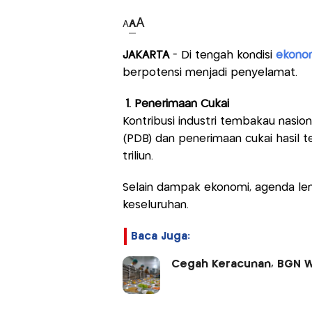
A
A
A
JAKARTA
- Di tengah kondisi
ekono
berpotensi menjadi penyelamat.
1. Penerimaan Cukai
Kontribusi industri tembakau nasio
(PDB) dan penerimaan cukai hasil
triliun.
Selain dampak ekonomi, agenda lem
keseluruhan.
Baca Juga:
Cegah Keracunan, BGN W