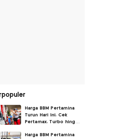
rpopuler
Harga BBM Pertamina
Turun Hari Ini, Cek
Pertamax, Turbo hingga
Pertalite 7 Agustus
Harga BBM Pertamina
2026