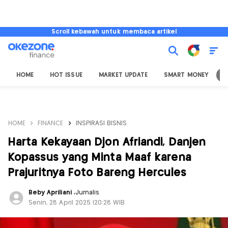
Scroll kebawah untuk membaca artikel
HOME
HOT ISSUE
MARKET UPDATE
SMART MONEY
I
HOME
FINANCE
INSPIRASI BISNIS
Harta Kekayaan Djon Afriandi, Danjen
Kopassus yang Minta Maaf karena
Prajuritnya Foto Bareng Hercules
Beby Apriliani
,
Jurnalis
Senin, 28 April 2025 |20:28 WIB