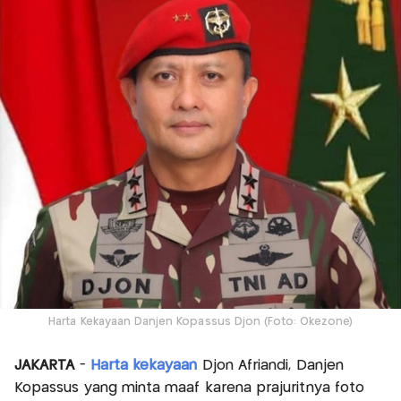
Harta Kekayaan Danjen Kopassus Djon (Foto: Okezone)
JAKARTA
-
Harta kekayaan
Djon Afriandi, Danjen
Kopassus yang minta maaf karena prajuritnya foto