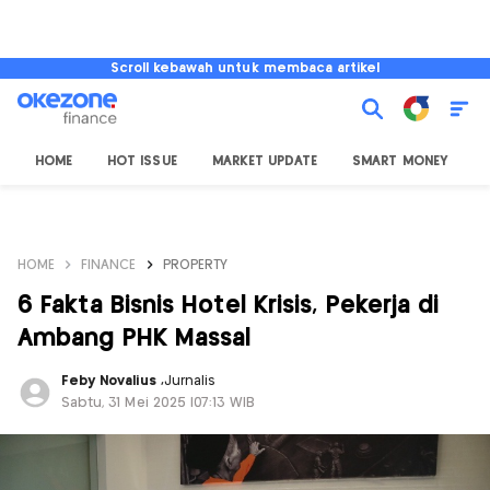
Scroll kebawah untuk membaca artikel
HOME
HOT ISSUE
MARKET UPDATE
SMART MONEY
I
HOME
FINANCE
PROPERTY
6 Fakta Bisnis Hotel Krisis, Pekerja di
Ambang PHK Massal
Feby Novalius
,
Jurnalis
Sabtu, 31 Mei 2025 |07:13 WIB