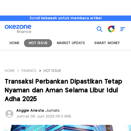
Scroll kebawah untuk membaca artikel
HOME
HOT ISSUE
MARKET UPDATE
SMART MONEY
I
HOME
FINANCE
HOT ISSUE
Transaksi Perbankan Dipastikan Tetap
Nyaman dan Aman Selama Libur Idul
Adha 2025
Anggie Ariesta
,
Jurnalis
Jum'at, 06 Juni 2025 |15:11 WIB