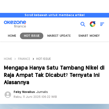
Scroll kebawah untuk membaca artikel
HOME
HOT ISSUE
MARKET UPDATE
SMART MONEY
I
HOME
FINANCE
HOT ISSUE
Mengapa Hanya Satu Tambang Nikel di
Raja Ampat Tak Dicabut? Ternyata Ini
Alasannya
Feby Novalius
,
Jurnalis
Rabu, 11 Juni 2025 |06:22 WIB