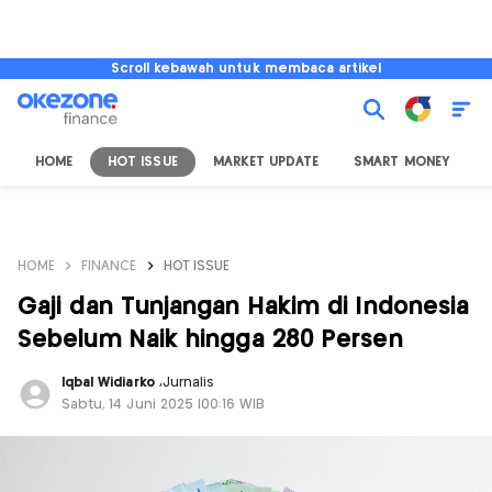
Scroll kebawah untuk membaca artikel
HOME
HOT ISSUE
MARKET UPDATE
SMART MONEY
I
HOME
FINANCE
HOT ISSUE
Gaji dan Tunjangan Hakim di Indonesia
Sebelum Naik hingga 280 Persen
Iqbal Widiarko
,
Jurnalis
Sabtu, 14 Juni 2025 |00:16 WIB