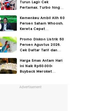
Turun Lagi! Cek
Pertamax, Turbo hingga
Pertalite Hari Ini 6
Kemenkeu Ambil Alih 60
Agustus 2026
Persen Saham Whoosh,
Kereta Cepat
Diperpanjang hingga
Promo Diskon Listrik 50
Surabaya
Persen Agustus 2026,
Cek Daftar Tarif dan
Syaratnya
Harga Emas Antam Hari
Ini Naik Rp50.000!
Buyback Meroket
Rp90.000
Advertisement