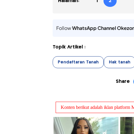
Halaman:
1
2
Follow
WhatsApp Channel Okezo
Topik Artikel :
Pendaftaran Tanah
Hak tanah
Share