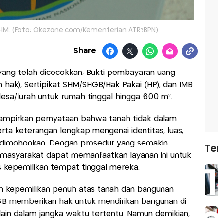
HM. (Foto: Okezone.com/Kementerian ATR?BPN)
Share
yang telah dicocokkan, Bukti pembayaran uang
hak), Sertipikat SHM/SHGB/Hak Pakai (HP); dan IMB
desa/lurah untuk rumah tinggal hingga 600 m².
lampirkan pernyataan bahwa tanah tidak dalam
erta keterangan lengkap mengenai identitas, luas,
 dimohonkan. Dengan prosedur yang semakin
Te
 masyarakat dapat memanfaatkan layanan ini untuk
kepemilikan tempat tinggal mereka.
n kepemilikan penuh atas tanah dan bangunan
B memberikan hak untuk mendirikan bangunan di
 lain dalam jangka waktu tertentu. Namun demikian,