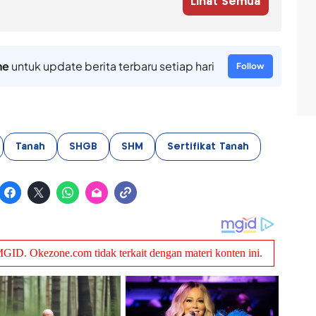
Lihat Semua
ne
untuk update berita terbaru setiap hari
Follow
Tanah
SHGB
SHM
Sertifikat Tanah