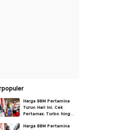
rpopuler
Harga BBM Pertamina
Turun Hari Ini, Cek
Pertamax, Turbo hingga
Pertalite 7 Agustus
Harga BBM Pertamina
2026