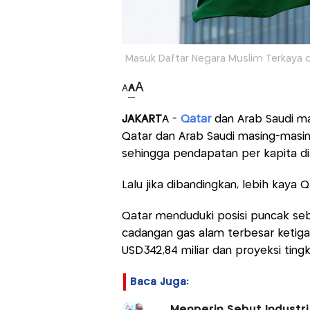
Masuk Daftar Negara Muslim Terkaya di 
A
A
A
JAKART
A -
Qatar
dan Arab Saudi ma
Qatar dan Arab Saudi masing-masi
sehingga pendapatan per kapita di 
Lalu jika dibandingkan, lebih kaya 
Qatar menduduki posisi puncak seb
cadangan gas alam terbesar ketiga 
USD342,84 miliar dan proyeksi ting
Baca Juga:
Menperin Sebut Industri 