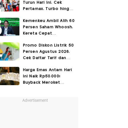
Turun Hari Ini, Cek
Pertamax, Turbo hingga
Pertalite 7 Agustus
Kemenkeu Ambil Alih 60
2026
Persen Saham Whoosh,
Kereta Cepat
Diperpanjang hingga
Promo Diskon Listrik 50
Surabaya
Persen Agustus 2026,
Cek Daftar Tarif dan
Syaratnya
Harga Emas Antam Hari
Ini Naik Rp50.000!
Buyback Meroket
Rp90.000
Advertisement