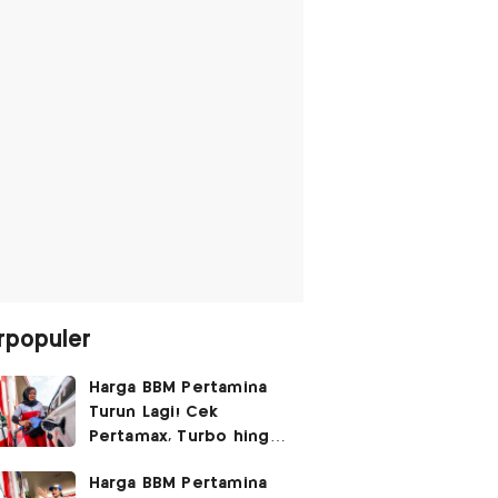
rpopuler
Harga BBM Pertamina
Turun Lagi! Cek
Pertamax, Turbo hingga
Pertalite Hari Ini 6
Harga BBM Pertamina
Agustus 2026