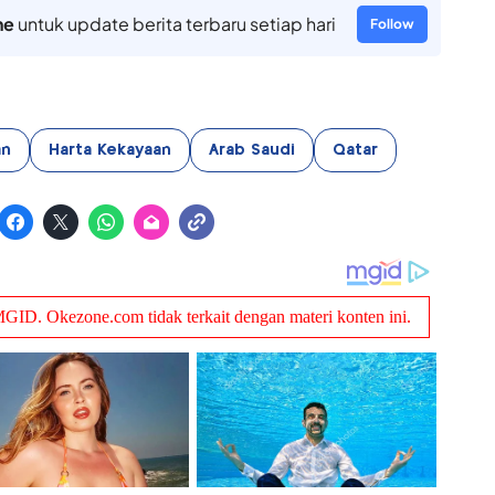
ne
untuk update berita terbaru setiap hari
Follow
an
Harta Kekayaan
Arab Saudi
Qatar