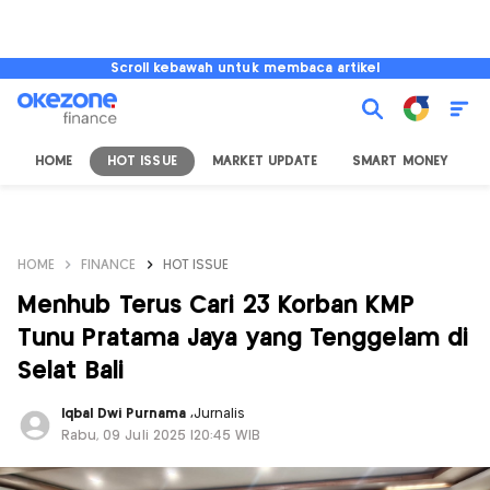
Scroll kebawah untuk membaca artikel
HOME
HOT ISSUE
MARKET UPDATE
SMART MONEY
I
HOME
FINANCE
HOT ISSUE
Menhub Terus Cari 23 Korban KMP
Tunu Pratama Jaya yang Tenggelam di
Selat Bali
Iqbal Dwi Purnama
,
Jurnalis
Rabu, 09 Juli 2025 |20:45 WIB