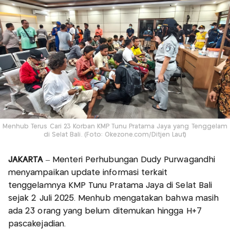
Menhub Terus Cari 23 Korban KMP Tunu Pratama Jaya yang Tenggelam
di Selat Bali. (Foto: Okezone.com/Ditjen Laut)
JAKARTA
– Menteri Perhubungan Dudy Purwagandhi
menyampaikan update informasi terkait
tenggelamnya KMP Tunu Pratama Jaya di Selat Bali
sejak 2 Juli 2025. Menhub mengatakan bahwa masih
ada 23 orang yang belum ditemukan hingga H+7
pascakejadian.