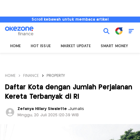
Scroll kebawah untuk membaca artikel
HOME
HOT ISSUE
MARKET UPDATE
SMART MONEY
I
HOME
FINANCE
PROPERTY
Daftar Kota dengan Jumlah Perjalanan
Kereta Terbanyak di RI
Zefanya Hillary Siwalette
,
Jurnalis
Minggu, 20 Juli 2025 |20:39 WIB