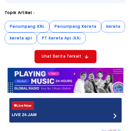
Topik Artikel :
Penumpang KRL
Penumpang Kereta
kereta
kereta api
PT Kereta Api (KA)
Lihat Berita Terkait
Live Now
LIVE 24 JAM