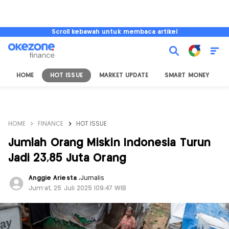
Scroll kebawah untuk membaca artikel
HOME
HOT ISSUE
MARKET UPDATE
SMART MONEY
I
HOME
FINANCE
HOT ISSUE
Jumlah Orang Miskin Indonesia Turun
Jadi 23,85 Juta Orang
Anggie Ariesta
,
Jurnalis
Jum'at, 25 Juli 2025 |09:47 WIB